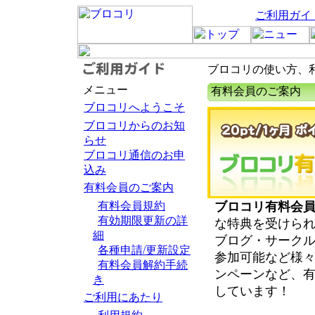
ご利用ガイ
ブロコリの使い方、
メニュー
有料会員のご案内
ブロコリへようこそ
ブロコリからのお知
らせ
ブロコリ通信のお申
込み
有料会員のご案内
有料会員規約
ブロコリ有料会
有効期限更新の詳
な特典を受けら
細
ブログ・サーク
各種申請/更新設定
参加可能など様
有料会員解約手続
ンペーンなど、
き
しています！
ご利用にあたり