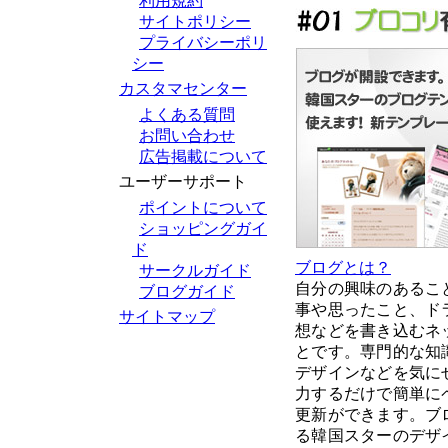
利用規約
サイトポリシー
プライバシーポリ
シー
カスタマセンター
よくある質問
お問い合わせ
広告掲載について
ユーザーサポート
ポイントについて
ショッピングガイ
ド
ブログとは？
サークルガイド
自分の興味のあるこ
ブログガイド
事や思ったこと、ド
サイトマップ
想などを書き込むネ
とです。専門的な知
デザインなどを気に
力するだけで簡単に
更新ができます。ブ
る韓国スターのデザ